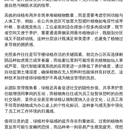
接自然与钢筋水泥的纽带。
高效的绿植布局并非简单堆砌植物数量，而是需要考虑空间功能与
人体工学。例如，在公共休息区可放置大型观叶植物如龟背竹或琴
叶榕，形成视觉焦点；工位桌面则适合摆放小型多肉或绿萝，既节
省空间又便于养护。重要通道两侧采用垂吊植物设计，既能划分区
域又不阻碍动线。这种分层设计既满足审美需求，也避免了植物过
多导致的拥挤感。
光照条件往往是写字楼绿植存活的关键因素。朝北办公区应选择耐
阴品种如虎尾兰或常春藤，而临窗位置则可栽培喜光植物如仙人掌
或芦荟。现代智能灌溉系统的应用更进一步降低了养护难度，通过
自动监测土壤湿度，确保植物在无人照料时也能保持良好状态。这
种技术加持使得绿植维护不再成为物业管理的负担。
从团队管理视角看，绿植还具备促进社交的隐性价值。共享养护责
任能增强同事间的互动，而植物角往往成为员工短暂休憩时的自然
社交场所。某些企业甚至将绿植认领制度纳入企业文化，让员工亲
手培育的植物成为办公桌上的个性化标识。这种参与感无形中强化
了员工对工作环境的归属感。
值得注意的是，绿植对幸福感的提升存在剂量效应。过密的植物布
置反而可能引发幽闭恐惧，而品种单一则容易产生视觉疲劳。理想