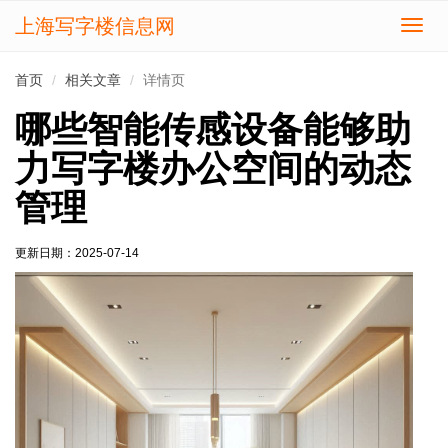
上海写字楼信息网
切
换
导
首页
相关文章
详情页
航
哪些智能传感设备能够助
力写字楼办公空间的动态
管理
更新日期：
2025-07-14